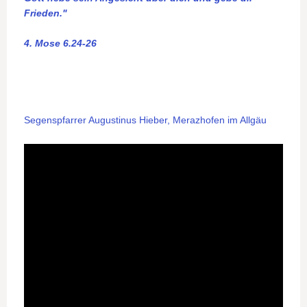
Frieden."
4. Mose 6.24-26
Segenspfarrer Augustinus Hieber, Merazhofen im Allgäu