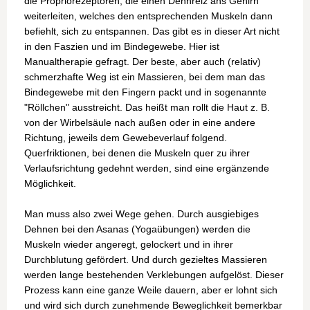
die Propriorezeptoren, die einen Dehnreiz ans Gehirn
weiterleiten, welches den entsprechenden Muskeln dann
befiehlt, sich zu entspannen. Das gibt es in dieser Art nicht
in den Faszien und im Bindegewebe. Hier ist
Manualtherapie gefragt. Der beste, aber auch (relativ)
schmerzhafte Weg ist ein Massieren, bei dem man das
Bindegewebe mit den Fingern packt und in sogenannte
"Röllchen" ausstreicht. Das heißt man rollt die Haut z. B.
von der Wirbelsäule nach außen oder in eine andere
Richtung, jeweils dem Gewebeverlauf folgend.
Querfriktionen, bei denen die Muskeln quer zu ihrer
Verlaufsrichtung gedehnt werden, sind eine ergänzende
Möglichkeit.
Man muss also zwei Wege gehen. Durch ausgiebiges
Dehnen bei den Asanas (Yogaübungen) werden die
Muskeln wieder angeregt, gelockert und in ihrer
Durchblutung gefördert. Und durch gezieltes Massieren
werden lange bestehenden Verklebungen aufgelöst. Dieser
Prozess kann eine ganze Weile dauern, aber er lohnt sich
und wird sich durch zunehmende Beweglichkeit bemerkbar