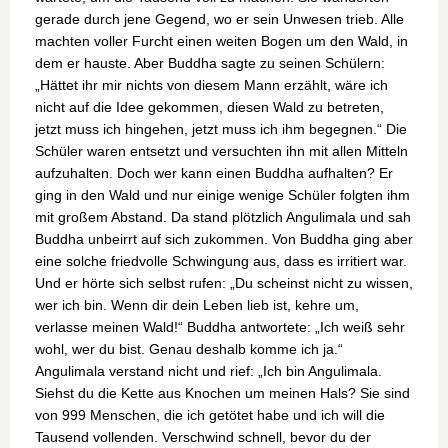
gerade durch jene Gegend, wo er sein Unwesen trieb. Alle
machten voller Furcht einen weiten Bogen um den Wald, in
dem er hauste. Aber Buddha sagte zu seinen Schülern:
„Hättet ihr mir nichts von diesem Mann erzählt, wäre ich
nicht auf die Idee gekommen, diesen Wald zu betreten,
jetzt muss ich hingehen, jetzt muss ich ihm begegnen.“ Die
Schüler waren entsetzt und versuchten ihn mit allen Mitteln
aufzuhalten. Doch wer kann einen Buddha aufhalten? Er
ging in den Wald und nur einige wenige Schüler folgten ihm
mit großem Abstand. Da stand plötzlich Angulimala und sah
Buddha unbeirrt auf sich zukommen. Von Buddha ging aber
eine solche friedvolle Schwingung aus, dass es irritiert war.
Und er hörte sich selbst rufen: „Du scheinst nicht zu wissen,
wer ich bin. Wenn dir dein Leben lieb ist, kehre um,
verlasse meinen Wald!“ Buddha antwortete: „Ich weiß sehr
wohl, wer du bist. Genau deshalb komme ich ja.“
Angulimala verstand nicht und rief: „Ich bin Angulimala.
Siehst du die Kette aus Knochen um meinen Hals? Sie sind
von 999 Menschen, die ich getötet habe und ich will die
Tausend vollenden. Verschwind schnell, bevor du der