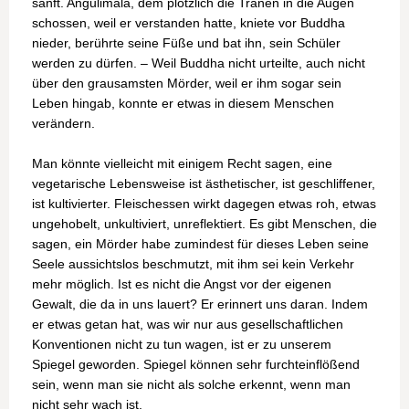
sanft. Angulimala, dem plötzlich die Tränen in die Augen
schossen, weil er verstanden hatte, kniete vor Buddha
nieder, berührte seine Füße und bat ihn, sein Schüler
werden zu dürfen. – Weil Buddha nicht urteilte, auch nicht
über den grausamsten Mörder, weil er ihm sogar sein
Leben hingab, konnte er etwas in diesem Menschen
verändern.
Man könnte vielleicht mit einigem Recht sagen, eine
vegetarische Lebensweise ist ästhetischer, ist geschliffener,
ist kultivierter. Fleischessen wirkt dagegen etwas roh, etwas
ungehobelt, unkultiviert, unreflektiert. Es gibt Menschen, die
sagen, ein Mörder habe zumindest für dieses Leben seine
Seele aussichtslos beschmutzt, mit ihm sei kein Verkehr
mehr möglich. Ist es nicht die Angst vor der eigenen
Gewalt, die da in uns lauert? Er erinnert uns daran. Indem
er etwas getan hat, was wir nur aus gesellschaftlichen
Konventionen nicht zu tun wagen, ist er zu unserem
Spiegel geworden. Spiegel können sehr furchteinflößend
sein, wenn man sie nicht als solche erkennt, wenn man
nicht sehr wach ist.