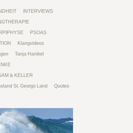
NDHEIT
INTERVIEWS
NGTHERAPIE
RPIPHYSE
PSOAS
TION
Klangvideos
ngen
Tanja Hanikel
ENKE
SAM & KELLER
nsland St. Georgs Land
Quotes