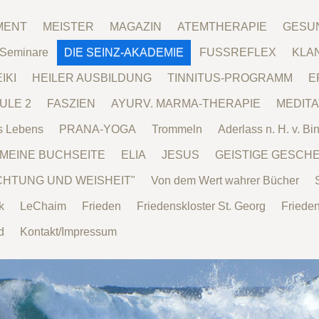
MENT
MEISTER
MAGAZIN
ATEMTHERAPIE
GESU
/Seminare
DIE SEINZ-AKADEMIE
FUSSREFLEX
KLA
IKI
HEILER AUSBILDUNG
TINNITUS-PROGRAMM
E
ULE 2
FASZIEN
AYURV. MARMA-THERAPIE
MEDITA
s Lebens
PRANA-YOGA
Trommeln
Aderlass n. H. v. Bi
MEINE BUCHSEITE
ELIA
JESUS
GEISTIGE GESCH
CHTUNG UND WEISHEIT"
Von dem Wert wahrer Bücher
k
LeChaim
Frieden
Friedenskloster St. Georg
Friede
d
Kontakt/Impressum