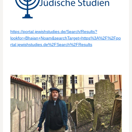
https://portal.jewishstudies.de/Search/Results?
lookfor=Bhajan+Noam&searchTarget=https%3A%2F%2Fpo
rtal.jewishstudies.de%2FSearch%2FResults