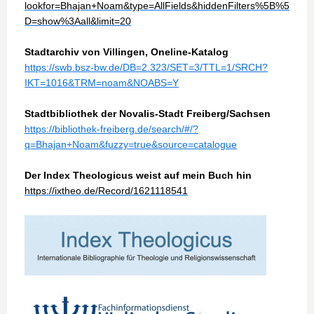
lookfor=Bhajan+Noam&type=AllFields&hiddenFilters%5B%5
D=show%3Aall&limit=20
Stadtarchiv von Villingen, Oneline-Katalog
https://swb.bsz-bw.de/DB=2.323/SET=3/TTL=1/SRCH?
IKT=1016&TRM=noam&NOABS=Y
Stadtbibliothek der Novalis-Stadt
Freiberg/Sachsen
https://bibliothek-freiberg.de/search/#/?
q=Bhajan+Noam&fuzzy=true&source=catalogue
Der Index Theologicus weist auf mein Buch hin
https://ixtheo.de/Record/1621118541