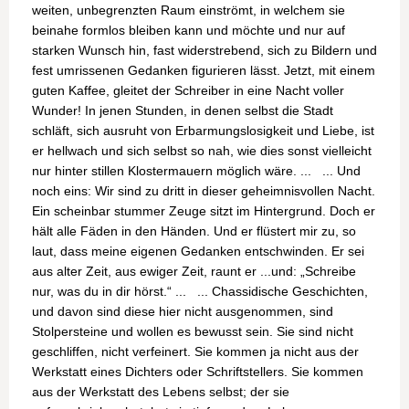
weiten, unbegrenzten Raum einströmt, in welchem sie
beinahe formlos bleiben kann und möchte und nur auf
starken Wunsch hin, fast widerstrebend, sich zu Bildern und
fest umrissenen Gedanken figurieren lässt. Jetzt, mit einem
guten Kaffee, gleitet der Schreiber in eine Nacht voller
Wunder! In jenen Stunden, in denen selbst die Stadt
schläft, sich ausruht von Erbarmungslosigkeit und Liebe, ist
er hellwach und sich selbst so nah, wie dies sonst vielleicht
nur hinter stillen Klostermauern möglich wäre. ... ... Und
noch eins: Wir sind zu dritt in dieser geheimnisvollen Nacht.
Ein scheinbar stummer Zeuge sitzt im Hintergrund. Doch er
hält alle Fäden in den Händen. Und er flüstert mir zu, so
laut, dass meine eigenen Gedanken entschwinden. Er sei
aus alter Zeit, aus ewiger Zeit, raunt er ...und: „Schreibe
nur, was du in dir hörst.“ ... ... Chassidische Geschichten,
und davon sind diese hier nicht ausgenommen, sind
Stolpersteine und wollen es bewusst sein. Sie sind nicht
geschliffen, nicht verfeinert. Sie kommen ja nicht aus der
Werkstatt eines Dichters oder Schriftstellers. Sie kommen
aus der Werkstatt des Lebens selbst; der sie