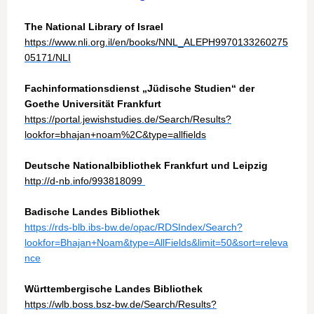
The National Library of Israel
https://www.nli.org.il/en/books/NNL_ALEPH9970133260275
05171/NLI
Fachinformationsdienst „Jüdische Studien“ der
Goethe Universität Frankfurt
https://portal.jewishstudies.de/Search/Results?
lookfor=bhajan+noam%2C&type=allfields
Deutsche Nationalbibliothek Frankfurt und Leipzig
http://d-nb.info/993818099
Badische Landes Bibliothek
https://rds-blb.ibs-bw.de/opac/RDSIndex/Search?
lookfor=Bhajan+Noam&type=AllFields&limit=50&sort=releva
nce
Württembergische Landes Bibliothek
https://wlb.boss.bsz-bw.de/Search/Results?