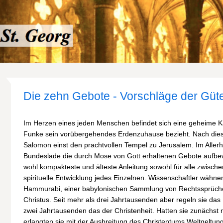
Die zehn Gebote - Vorschläge der Güt
Im Herzen eines jeden Menschen befindet sich eine geheime Ka
Funke sein vorübergehendes Erdenzuhause bezieht. Nach dies
Salomon einst den prachtvollen Tempel zu Jerusalem. Im Allerh
Bundeslade die durch Mose von Gott erhaltenen Gebote aufbew
wohl kompakteste und älteste Anleitung sowohl für alle zwisch
spirituelle Entwicklung jedes Einzelnen. Wissenschaftler wähn
Hammurabi, einer babylonischen Sammlung von Rechtssprüche
Christus. Seit mehr als drei Jahrtausenden aber regeln sie das
zwei Jahrtausenden das der Christenheit. Hatten sie zunächst 
erlangten sie mit der Ausbreitung des Christentums Weltgeltung