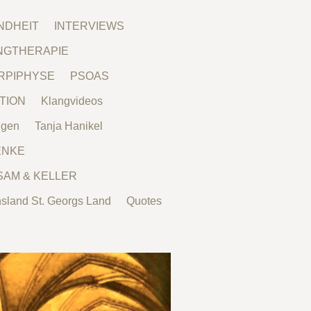
NDHEIT
INTERVIEWS
NGTHERAPIE
RPIPHYSE
PSOAS
TION
Klangvideos
ngen
Tanja Hanikel
ENKE
SAM & KELLER
nsland St. Georgs Land
Quotes