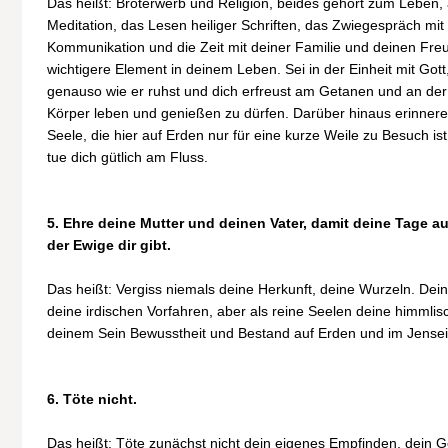
Das heißt: Broterwerb und Religion, beides gehört zum Leben, a
Meditation, das Lesen heiliger Schriften, das Zwiegespräch mit 
Kommunikation und die Zeit mit deiner Familie und deinen Fr
wichtigere Element in deinem Leben. Sei in der Einheit mit Gott
genauso wie er ruhst und dich erfreust am Getanen und an de
Körper leben und genießen zu dürfen. Darüber hinaus erinnere 
Seele, die hier auf Erden nur für eine kurze Weile zu Besuch is
tue dich gütlich am Fluss.
5. Ehre deine Mutter und deinen Vater, damit deine Tage a
der Ewige dir gibt.
Das heißt: Vergiss niemals deine Herkunft, deine Wurzeln. De
deine irdischen Vorfahren, aber als reine Seelen deine himmlis
deinem Sein Bewusstheit und Bestand auf Erden und im Jensei
6. Töte nicht.
Das heißt: Töte zunächst nicht dein eigenes Empfinden, dein 