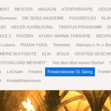
MENT
MEISTER
MAGAZIN
ATEMTHERAPIE
GESU
/Seminare
DIE SEINZ-AKADEMIE
FUSSREFLEX
KLA
IKI
HEILER AUSBILDUNG
TINNITUS-PROGRAMM
E
ULE 2
FASZIEN
AYURV. MARMA-THERAPIE
MEDITA
s Lebens
PRANA-YOGA
Trommeln
Aderlass n. H. v. Bi
MEINE BUCHSEITE
ELIA
JESUS
GEISTIGE GESCH
CHTUNG UND WEISHEIT"
Von dem Wert wahrer Bücher
k
LeChaim
Frieden
Friedenskloster St. Georg
Friede
d
Kontakt/Impressum